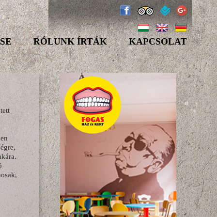
SE
RÓLUNK ÍRTÁK
KAPCSOLAT
tett
yen
égre,
nkára.
ő
nosak,