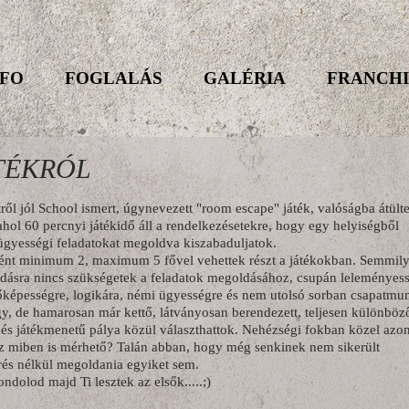
NFO
FOGLALÁS
GALÉRIA
FRANCHI
TÉKRÓL
ről jól School ismert, úgynevezett "room escape" játék, valóságba átülte
 ahol 60 percnyi játékidő áll a rendelkezésetekre, hogy egy helyiségből
 ügyességi feladatokat megoldva kiszabaduljatok.
nt minimum 2, maximum 5 fővel vehettek részt a játékokban. Semmil
tudásra nincs szükségetek a feladatok megoldásához, csupán leleményess
képességre, logikára, némi ügyességre és nem utolsó sorban csapatmu
gy, de hamarosan már kettő, látványosan berendezett, teljesen különböz
 és játékmenetű pálya közül választhattok. Nehézségi fokban közel azo
z miben is mérhető? Talán abban, hogy még senkinek nem sikerült
rés nélkül megoldania egyiket sem.
ndolod majd Ti lesztek az elsők.....;)