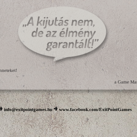
nneteket!
a Game Mas
info@exitpointgames.hu
www.facebook.com/ExitPointGames