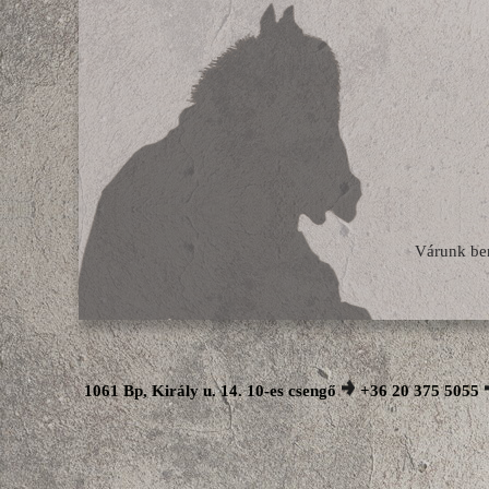
Várunk be
1061 Bp, Király u. 14. 10-es csengő
+36 20 375 5055