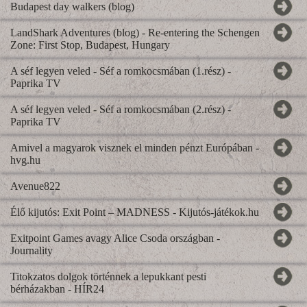
Budapest day walkers (blog)
LandShark Adventures (blog) - Re-entering the Schengen
Zone: First Stop, Budapest, Hungary
A séf legyen veled - Séf a romkocsmában (1.rész) -
Paprika TV
A séf legyen veled - Séf a romkocsmában (2.rész) -
Paprika TV
Amivel a magyarok visznek el minden pénzt Európában -
hvg.hu
Avenue822
Élő kijutós: Exit Point – MADNESS - Kijutós-játékok.hu
Exitpoint Games avagy Alice Csoda országban -
Journality
Titokzatos dolgok történnek a lepukkant pesti
bérházakban - HÍR24