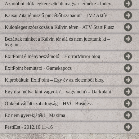
Az utóbbi idők legkeresettebb magyar terméke - Index
Karsai Zita rémisztő pincéből szabadult - TV2 Aktív
Különleges szórakozás a Kálvin téren - ATV Start Plusz
Bezártak minket a Kálvin tér alá és nem jutottunk ki –
hvg.hu
ExitPoint élménybeszámoló – HorrorMirror blog
ExitPoint bemutató - Gamekapocs
Kipróbáltuk: ExitPoint – Egy év az életemből blog
Egy óra múlva kint vagyok (... vagy nem) – Darkplant
Önként vállalt szobafogság – HVG Business
Ez nem gyerekjáték! - Maxima
PestiEst - 2012.10.11-16