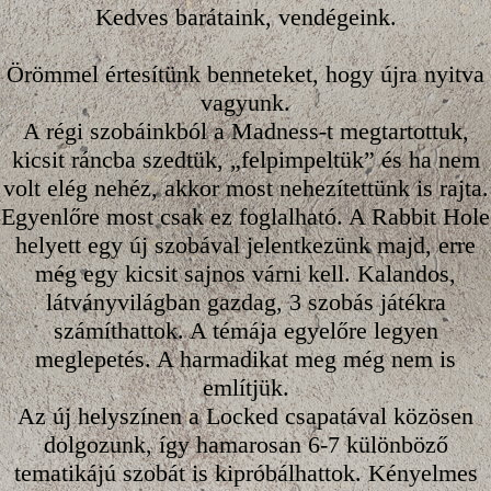
Kedves barátaink, vendégeink.
Örömmel értesítünk benneteket, hogy újra nyitva
vagyunk.
A régi szobáinkból a Madness-t megtartottuk,
kicsit ráncba szedtük, „felpimpeltük” és ha nem
volt elég nehéz, akkor most nehezítettünk is rajta.
Egyenlőre most csak ez foglalható. A Rabbit Hole
helyett egy új szobával jelentkezünk majd, erre
még egy kicsit sajnos várni kell. Kalandos,
látványvilágban gazdag, 3 szobás játékra
számíthattok. A témája egyelőre legyen
meglepetés. A harmadikat meg még nem is
említjük.
Az új helyszínen a Locked csapatával közösen
dolgozunk, így hamarosan 6-7 különböző
tematikájú szobát is kipróbálhattok. Kényelmes